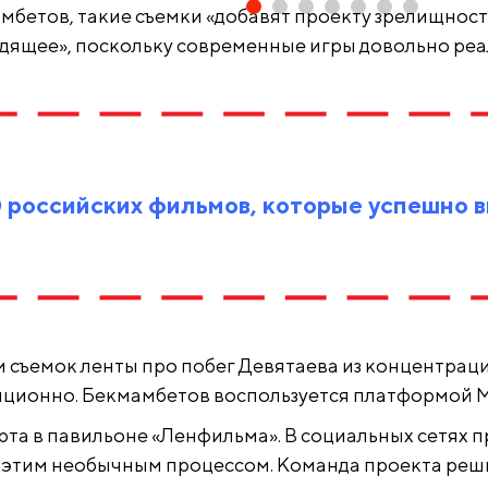
амбетов, такие съемки «добавят проекту зрелищнос
дящее», поскольку современные игры довольно ре
0 российских фильмов, которые успешно 
 съемок ленты про побег Девятаева из концентрац
нционно. Бекмамбетов воспользуется платформой Mi
рта в павильоне «Ленфильма». В социальных сетях 
 этим необычным процессом. Команда проекта реши