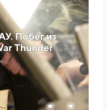
У. Побег из
War Thunder
ю.