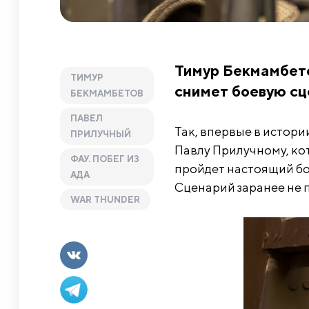
Тимур Бекмамбето
ТИМУР
снимет боевую сц
БЕКМАМБЕТОВ
ПАВЕЛ
Так, впервые в истор
ПРИЛУЧНЫЙ
Павлу Прилучному, кот
ФАУ. ПОБЕГ ИЗ
пройдет настоящий бой
АДА
Сценарий заранее не 
WAR THUNDER