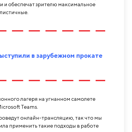
ти и обеспечат зрителю максимальное
алистичные.
выступили в зарубежном прокате
ионного лагеря на угнанном самолете
crosoft Teams.
проведут онлайн-трансляцию, так что мы
ла применить такие подходы в работе