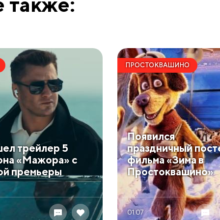
 также:
ПРОСТОКВАШИНО
Кадр со съемок фильма «ФАУ. Побег из ада
Появился
ел трейлер 5
праздничный пост
она «Мажора» с
фильма «Зима в
ой премьеры
Простоквашино»
01.07