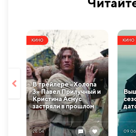
Читайте
КИНО
КИНО
В трейлере «Холопа
3» Павел Прилучный и
Выш
Кристина Асмус
сез
застряли в прошлом
дат
28.04
09.06