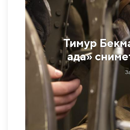
Тимур Бекм
ада» сниме
З