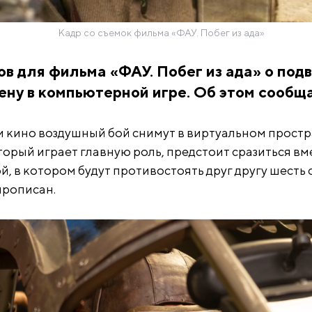
Кадр со съемок фильма «ФАУ. Побег из ада»
в для фильма «ФАУ. Побег из ада» о под
ену в компьютерной игре. Об этом сообщ
ии кино воздушный бой снимут в виртуальном прост
орый играет главную роль, предстоит сразиться вм
, в котором будут противостоять друг другу шесть 
прописан.