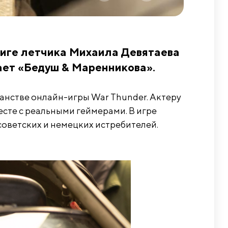
виге летчика Михаила Девятаева
ает «Бедуш & Маренникова».
ранстве онлайн-игры War Thunder. Актеру
есте с реальными геймерами. В игре
советских и немецких истребителей.