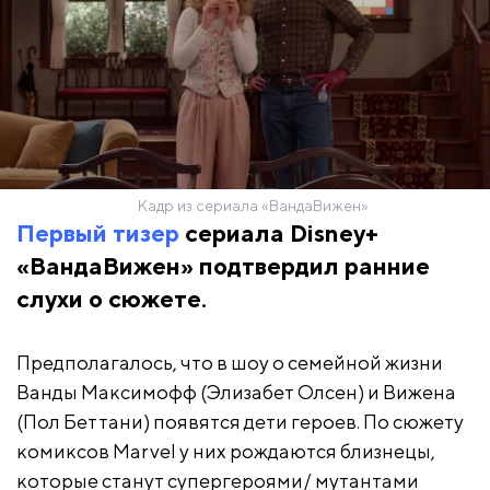
Кадр из сериала «ВандаВижен»
Первый тизер
сериала Disney+
«ВандаВижен» подтвердил ранние
слухи о сюжете.
Предполагалось, что в шоу о семейной жизни
Ванды Максимофф (Элизабет Олсен) и Вижена
(Пол Беттани) появятся дети героев. По сюжету
комиксов Marvel у них рождаются близнецы,
которые станут супергероями/ мутантами