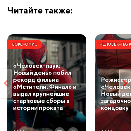
Читайте также:
БОКС-ОФИС
ЧЕЛОВЕК-ПАУ
«Человек-паук:
Новый день» побил
рекорд фильма
Режиссер
«Мстители: Финал» и
«Человек
выдал крупнейшие
Новый де
стартовые сборы в
загадочно
истории проката
концовку