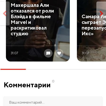
Махершала Али
отказался от роли
Блэйда в фильме
Самара Уи
Marvel и
сыграет Э
раскритиковал
перезапу
студию
Икс»
31.07
31.07
0
Комментарии