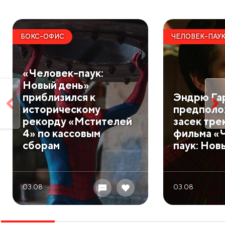
БОКС-ОФИС
ЧЕЛОВЕК-ПАУ
«Человек-паук:
Новый день»
приблизился к
Эндрю Га
историческому
предполо
рекорду «Мстителей
засек тре
4» по кассовым
фильма «
сборам
паук: Нов
03.08
03.08