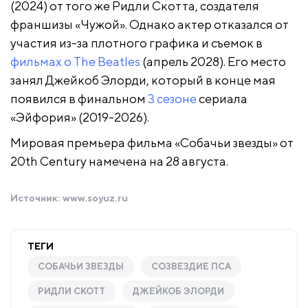
(2024) от того же Ридли Скотта, создателя
франшизы «Чужой». Однако актер отказался от
участия из-за плотного графика и съемок в
фильмах о The Beatles
(апрель 2028). Его место
занял Джейкоб Элорди, который в конце мая
появился в финальном
3 сезоне
сериала
«Эйфория» (2019-2026).
Мировая премьера фильма «Собачьи звезды» от
20th Century намечена на 28 августа.
Источник:
www.soyuz.ru
ТЕГИ
СОБАЧЬИ ЗВЕЗДЫ
СОЗВЕЗДИЕ ПСА
РИДЛИ СКОТТ
ДЖЕЙКОБ ЭЛОРДИ