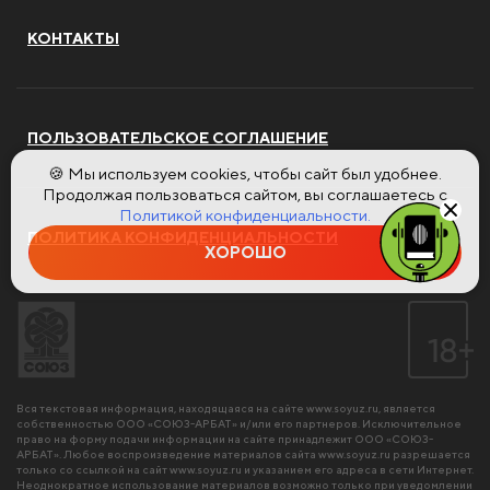
КОНТАКТЫ
ПОЛЬЗОВАТЕЛЬСКОЕ СОГЛАШЕНИЕ
🍪 Мы используем cookies, чтобы сайт был удобнее.
Продолжая пользоваться сайтом, вы соглашаетесь с
Политикой конфиденциальности.
ПОЛИТИКА КОНФИДЕНЦИАЛЬНОСТИ
ХОРОШО
Вся текстовая информация, находящаяся на сайте
www.soyuz.ru
, является
собственностью ООО «СОЮЗ-АРБАТ» и/или его партнеров. Исключительное
право на форму подачи информации на сайте принадлежит ООО «СОЮЗ-
АРБАТ». Любое воспроизведение материалов сайта
www.soyuz.ru
разрешается
только со ссылкой на сайт
www.soyuz.ru
и указанием его адреса в сети Интернет.
Неоднократное использование материалов возможно только при уведомлении