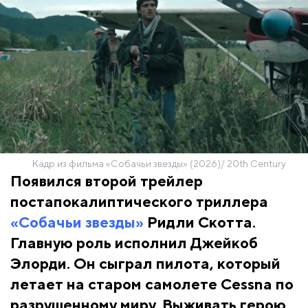
Кадр из фильма «Собачьи звезды» (2026)/ 20th Century
Появился второй трейлер
постапокалиптического триллера
«Собачьи звезды»
Ридли Скотта.
Главную роль исполнил Джейкоб
Элорди. Он сыграл пилота, который
летает на старом самолете Cessna по
разрушенному миру. Выживать герою