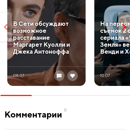
В Сети обсуждают
На первом
возможное
съемок 2 
расставание
сериала 
Маргарет Куолли и
Земля» в
Джека Антоноффа
Венди и 
08.07
10.07
0
Комментарии