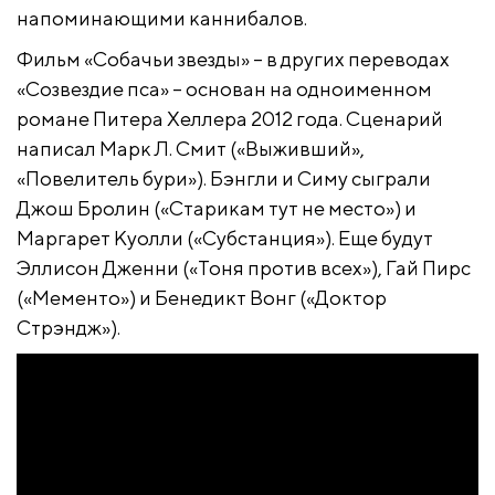
напоминающими каннибалов.
Фильм «Собачьи звезды» – в других переводах
«Созвездие пса» – основан на одноименном
романе Питера Хеллера 2012 года. Сценарий
написал Марк Л. Смит («Выживший»,
«Повелитель бури»). Бэнгли и Симу сыграли
Джош Бролин («Старикам тут не место») и
Маргарет Куолли («Субстанция»). Еще будут
Эллисон Дженни («Тоня против всех»), Гай Пирс
(«Мементо») и Бенедикт Вонг («Доктор
Стрэндж»).