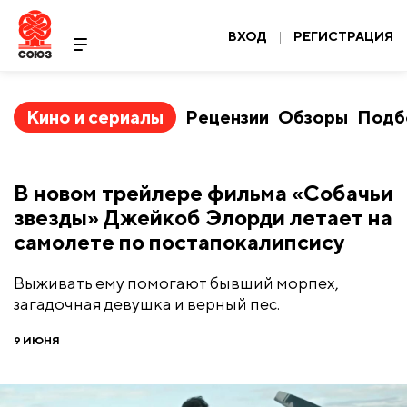
ВХОД
|
РЕГИСТРАЦИЯ
Кино и сериалы
Рецензии
Обзоры
Подб
В новом трейлере фильма «Собачьи
звезды» Джейкоб Элорди летает на
самолете по постапокалипсису
Выживать ему помогают бывший морпех,
загадочная девушка и верный пес.
9 ИЮНЯ