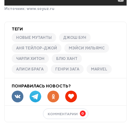
Источник:
www.soyuz.ru
ТЕГИ
НОВЫЕ МУТАНТЫ
ДЖОШ БУН
АНЯ ТЕЙЛОР-ДЖОЙ
МЭЙСИ УИЛЬЯМС
ЧАРЛИ ХИТОН
БЛЮ ХАНТ
АЛИСИ БРАГА
ГЕНРИ ЗАГА
MARVEL
ПОНРАВИЛАСЬ НОВОСТЬ?
0
КОММЕНТАРИИ