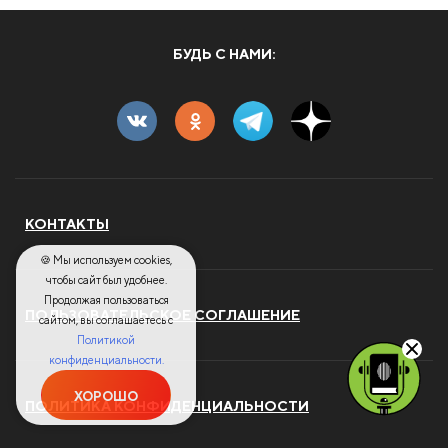
БУДЬ С НАМИ:
КОНТАКТЫ
🍪 Мы используем cookies,
чтобы сайт был удобнее.
Продолжая пользоваться
ПОЛЬЗОВАТЕЛЬСКОЕ СОГЛАШЕНИЕ
сайтом, вы соглашаетесь с
Политикой
конфиденциальности.
ХОРОШО
ПОЛИТИКА КОНФИДЕНЦИАЛЬНОСТИ