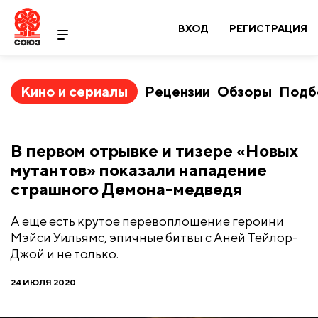
ВХОД
|
РЕГИСТРАЦИЯ
Кино и сериалы
Рецензии
Обзоры
Подб
В первом отрывке и тизере «Новых
мутантов» показали нападение
страшного Демона-медведя
А еще есть крутое перевоплощение героини
Мэйси Уильямс, эпичные битвы с Аней Тейлор-
Джой и не только.
24 ИЮЛЯ 2020