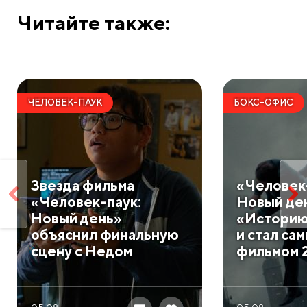
Читайте также:
ЧЕЛОВЕК-ПАУК
БОКС-ОФИС
Звезда фильма
«Человек
«Человек-паук:
Новый де
Новый день»
«Историю
объяснил финальную
и стал са
сцену с Недом
фильмом 