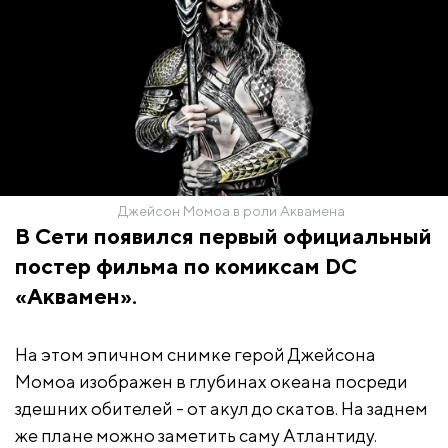
Джейсон Момоа в роли Аквамена
В Сети появился первый официальный
постер фильма по комиксам DC
«Аквамен».
На этом эпичном снимке герой Джейсона
Момоа изображен в глубинах океана посреди
здешних обителей - от акул до скатов. На заднем
же плане можно заметить саму Атлантиду.