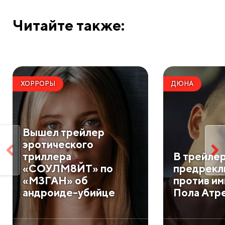
Читайте также:
ХОРРОРЫ
ДЮНА
Вышел трейлер
эротического
триллера
В трейле
«СОУЛМ8ЙТ» по
предрекл
«М3ГАН» об
против и
андроиде-убийце
Пола Атр