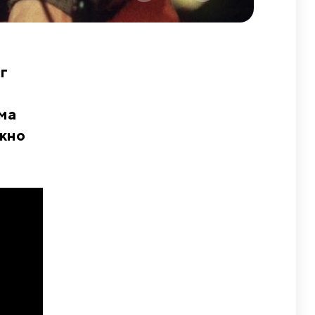
г
ома
ожно