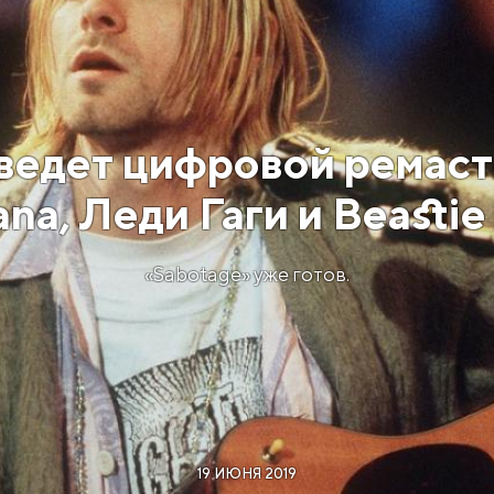
ведет цифровой ремаст
ana, Леди Гаги и Beastie
«Sabotage» уже готов.
19 ИЮНЯ 2019