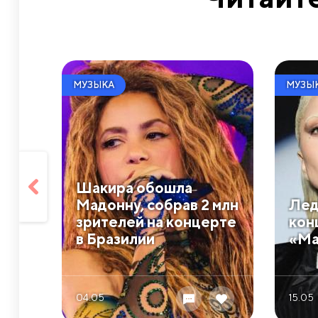
МУЗЫКА
МУЗЫ
Шакира обошла
Мадонну, собрав 2 млн
Лед
зрителей на концерте
кон
в Бразилии
«Ma
04.05
15.05