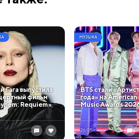
КА
МУЗЫКА
и Гага выпустила
BTS стали «Артис
цертный фильм
года» на American
yhem: Requiem»
Music Awards 202
26.05