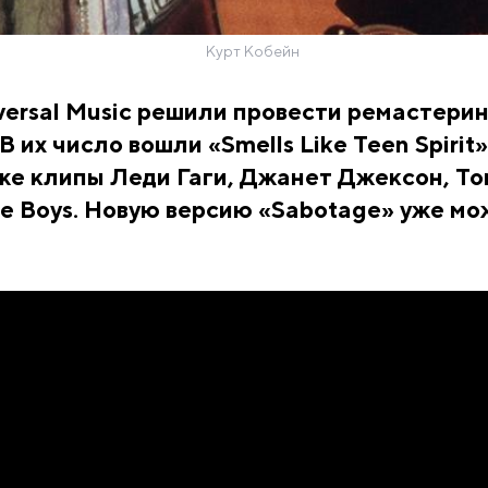
Курт Кобейн
versal Music решили провести ремастерин
В их число вошли «Smells Like Teen Spirit»
кже клипы Леди Гаги, Джанет Джексон, Т
ie Boys. Новую версию «Sabotage» уже м