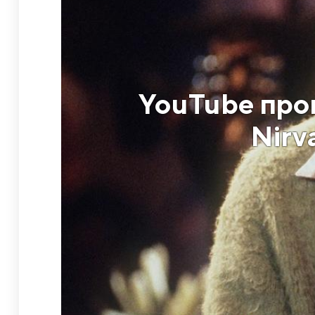
YouTube про
Nirv