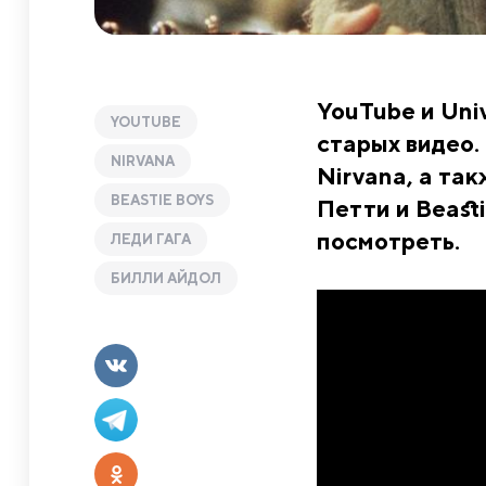
YouTube и Uni
YOUTUBE
старых видео. 
NIRVANA
Nirvana, а та
BEASTIE BOYS
Петти и Beast
посмотреть.
ЛЕДИ ГАГА
БИЛЛИ АЙДОЛ