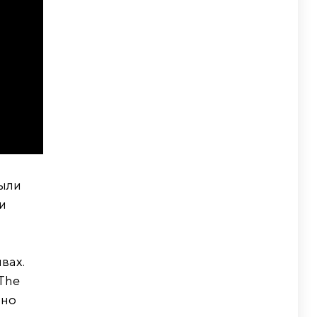
были
и
вах.
The
оно