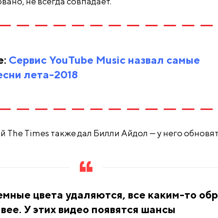
ано, не всегда совпадает.
е:
Сервис YouTube Music назвал самые
есни лета-2018
 The Times также дал Билли Айдол — у него обновя
емные цвета удаляются, все каким-то об
вее. У этих видео появятся шансы