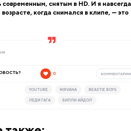
 современным, снятым в HD. И я навсегд
 возрасте, когда снимался в клипе, — это
com
НОВОСТЬ?
0
КОММЕНТАРИ
YOUTUBE
NIRVANA
BEASTIE BOYS
ЛЕДИ ГАГА
БИЛЛИ АЙДОЛ
 также: