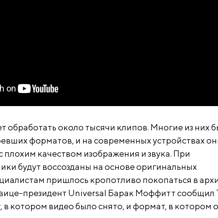
т обработать около тысячи клипов. Многие из них 
ревших форматов, и на современных устройствах он
с плохим качеством изображения и звука. При
ики будут воссозданы на основе оригинальных
циалистам пришлось кропотливо покопаться в архи
ице-президент Universal Барак Моффитт сообщил 
, в котором видео было снято, и формат, в котором 