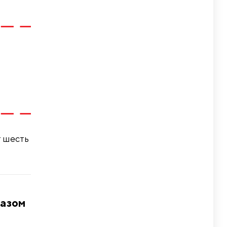
т шесть
разом