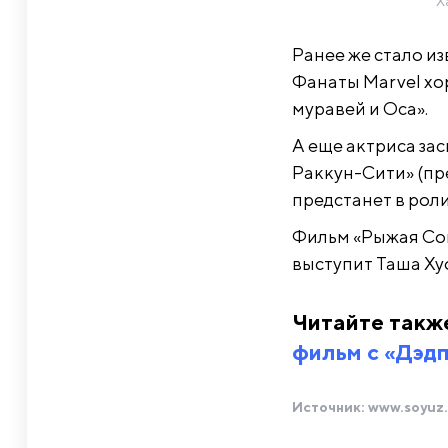
Х
Ранее же стало и
Фанаты Marvel хо
муравей и Оса».
А еще актриса зас
Раккун-Сити» (пре
предстанет в рол
Фильм «Рыжая Со
выступит Таша Ху
Читайте такж
фильм с «Дэд
Источник:
www.soyuz.