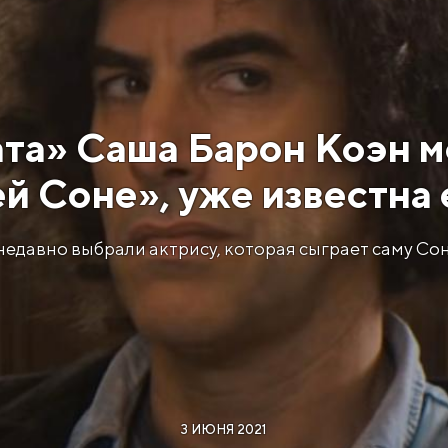
ата» Саша Барон Коэн м
й Соне», уже известна 
недавно выбрали актрису, которая сыграет саму Со
3 ИЮНЯ 2021