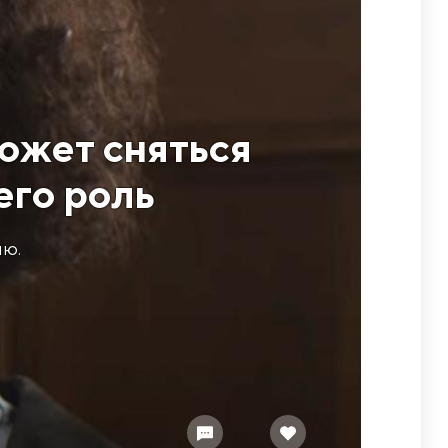
ожет сняться
его роль
ню.