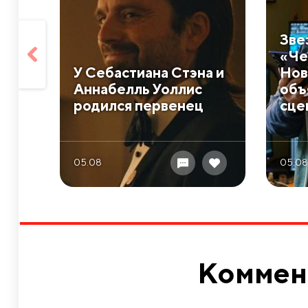
Зве
«Че
У Себастиана Стэна и
Нов
Аннабелль Уоллис
объ
родился первенец
сце
05.08
05.08
Коммен