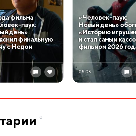
зда фильма
«Человек-паук:
ловек-паук:
Новый день» обог
ый день»
«Историю игруше
яснил финальную
и стал самым касс
ну с Недом
фильмом 2026 год
05.08
тарии
0