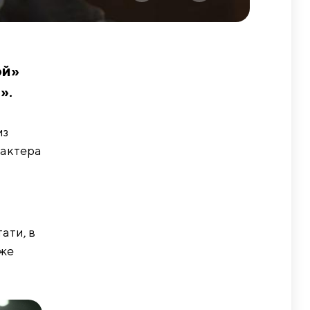
ой»
».
из
 актера
ати, в
аже