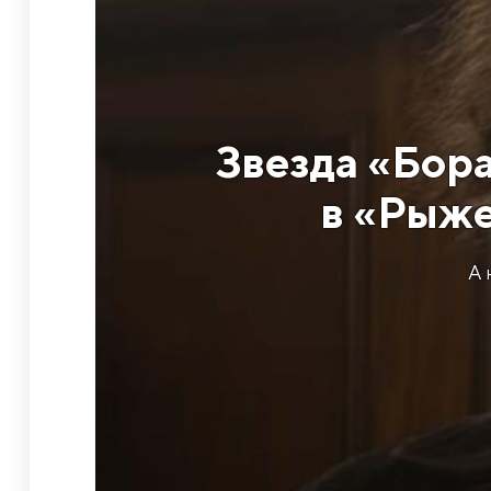
Звезда «Бор
в «Рыже
А 