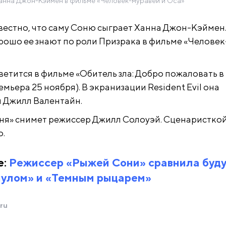
анна Джон-Кэймен в фильме «Человек-муравей и Оса»
звестно, что саму Соню сыграет Ханна Джон-Кэймен
рошо ее знают по роли Призрака в фильме «Человек
ветится в фильме «Обитель зла: Добро пожаловать в
мьера 25 ноября). В экранизации Resident Evil она
и Джилл Валентайн.
ня» снимет режиссер Джилл Солоуэй. Сценаристко
о.
е:
Режиссер «Рыжей Сони» сравнила буд
пулом» и «Темным рыцарем»
ru