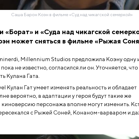
Саша Барон Коэн в фильме «Суд над чикагской семеркой»
и «Борат» и «Суда над чикагской семерк
эн может сняться в фильме «Рыжая Соня
minerdi, Millennium Studios предложила Коэну одну 
 пока не известно, согласился ли он. Уточняется, что
ь Кулана Гата.
el Кулан Гат умеет изменять реальность и обладает
не вероятно, в адаптации у героя будут такие же
я киноверсию персонажа вполне могут изменить. Кст
ересекался с Рыжей Соней, Конаном-варваром и д