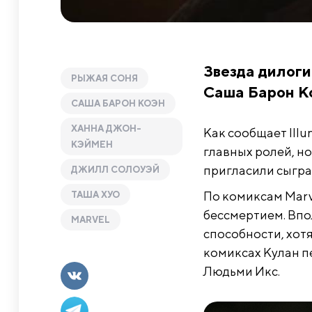
Звезда дилоги
РЫЖАЯ СОНЯ
Саша Барон Ко
САША БАРОН КОЭН
ХАННА ДЖОН-
Как сообщает Illu
КЭЙМЕН
главных ролей, но
пригласили сыграт
ДЖИЛЛ СОЛОУЭЙ
По комиксам Marv
ТАША ХУО
бессмертием. Впол
MARVEL
способности, хот
комиксах Кулан п
Людьми Икс.