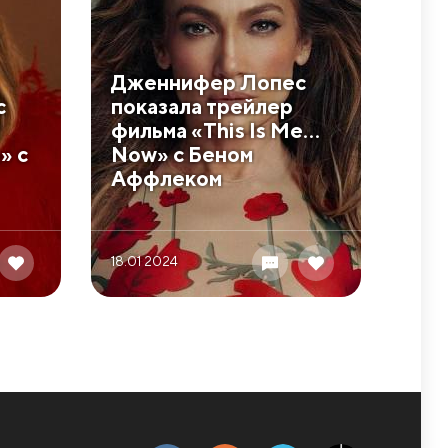
Дженнифер Лопес
с
показала трейлер
фильма «This Is Me…
» с
Now» с Беном
Аффлеком
18.01 2024