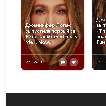
Дже
Дженнифер Лопес
вып
выпустила первый за
«Th
10 лет альбом «This Is
соа
Me… Now»
Тим
16.02 2024
04.02