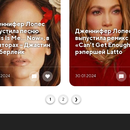
ннифер Лопес
устила песню
Дженнифер Лопе
is Is Me… Now», в
выпустила ремикс
вторах – Джастин
«Can’t Get Enough
берлейк
рэпершей Latto
 2024
30.01 2024
1
2
❯