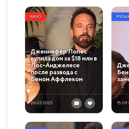
НОВОСТЬ
КИНО
МУЗЫ
Дженнифер Лопес
купила дом за $18 млн в
Лос-Анджелесе
Дже
после развода с
Бен
Беном Аффлеком
зам
26.03 2025
15.09