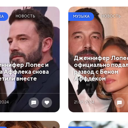
НОВОСТЬ
НОВОСТЬ
КА
МУЗЫКА
Дженнифер Лопе
ннифер Лопес и
официально подал
а Аффлека снова
развод с Беном
етили вместе
Аффлеком
 2024
21.08 2024