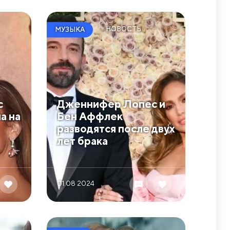
НОВОСТЬ
МУЗЫКА
с
Дженнифер Лопес и
а на
Бен Аффлек
разводятся после двух
лет брака
01.08 2024