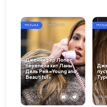
НОВОСТЬ
МУЗЫКА
МУЗЫ
Дженнифер Лопес
перепела хит Ланы
Дже
Дель Рей «Young and
пуст
Beautiful»
Тур
03.01 2026
09.08