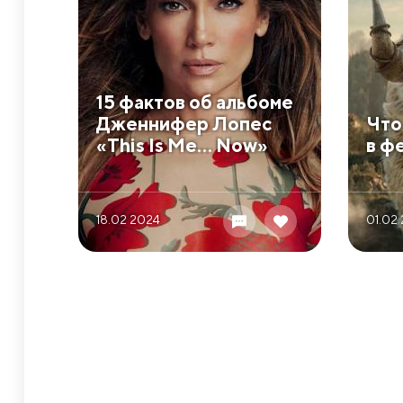
​15 фактов об альбоме
Дженнифер Лопес
​Чт
«This Is Me… Now»
в ф
18.02 2024
01.02