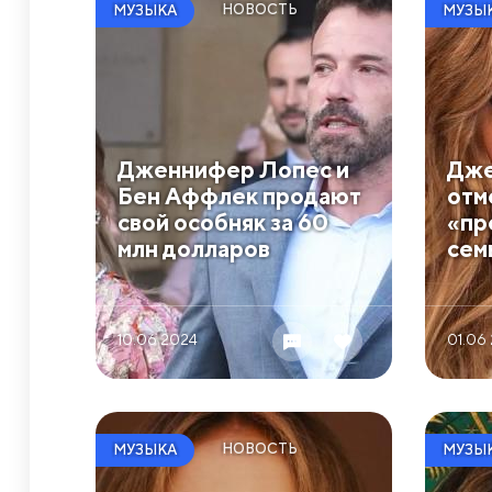
НОВОСТЬ
МУЗЫКА
МУЗЫ
Дженнифер Лопес и
Дже
Бен Аффлек продают
отм
свой особняк за 60
«пр
млн долларов
сем
10.06 2024
01.06
НОВОСТЬ
МУЗЫКА
МУЗЫ