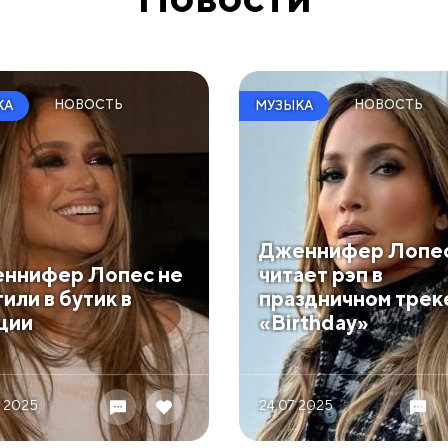
НОВОСТЬ
НОВОСТЬ
КА
МУЗЫКА
Дженнифер Лопе
ннифер Лопес не
читает рэп в
или в бутик в
праздничном трек
ции
«Birthday»
 2025
24.07 2025