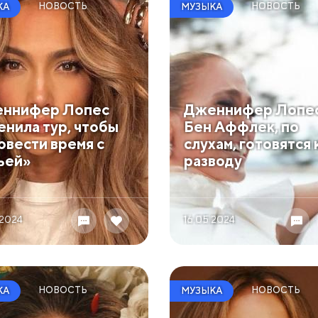
НОВОСТЬ
НОВОСТЬ
КА
МУЗЫКА
ннифер Лопес
Дженнифер Лопес
енила тур, чтобы
Бен Аффлек, по
овести время с
слухам, готовятся 
ьей»
разводу
 2024
16.05 2024
НОВОСТЬ
НОВОСТЬ
КА
МУЗЫКА