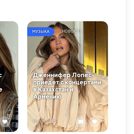
НОВОСТЬ
МУЗЫКА
с
Дженнифер Лопес
приедет с концертами
е
в Казахстан и
Армению
09.04 2025