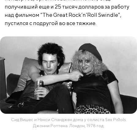
получивший еще и 25 тысяч долларов за работу
над фильмом “The Great Rock’n’Roll Swindle”,
пустился с подругой во все тяжкие.
Сид Вишес и Нэнси Спанджен дома у солиста Sex Pistols
Джонни Роттена. Лондон, 1978 год.