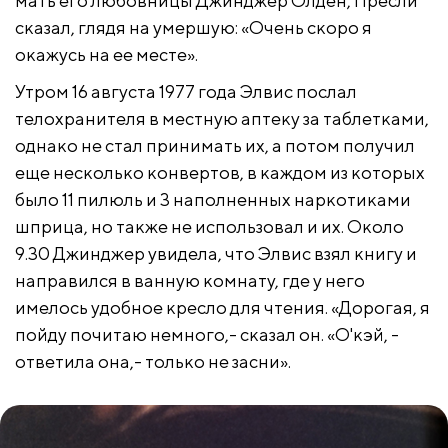
мать его любовницы Джинджер Олден, Пресли
сказал, глядя на умершую: «Очень скоро я
окажусь на ее месте».
Утром 16 августа 1977 года Элвис послал
телохранителя в местную аптеку за таблетками,
однако не стал принимать их, а потом получил
еще несколько конвертов, в каждом из которых
было 11 пилюль и 3 наполненных наркотиками
шприца, но также не использовал и их. Около
9.30 Джинджер увидела, что Элвис взял книгу и
направился в ванную комнату, где у него
имелось удобное кресло для чтения. «Дорогая, я
пойду почитаю немного,- сказал он. «О'кэй, -
ответила она,- только не засни».