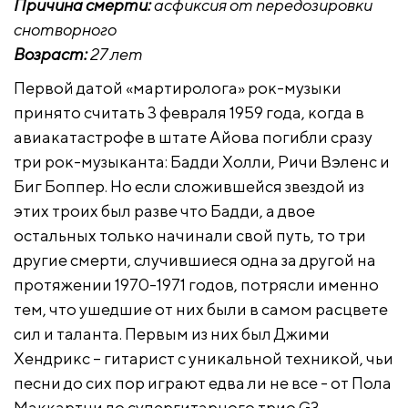
Причина смерти:
асфиксия от передозировки
снотворного
Возраст:
27 лет
Первой датой «мартиролога» рок-музыки
принято считать 3 февраля 1959 года, когда в
авиакатастрофе в штате Айова погибли сразу
три рок-музыканта: Бадди Холли, Ричи Вэленс и
Биг Боппер. Но если сложившейся звездой из
этих троих был разве что Бадди, а двое
остальных только начинали свой путь, то три
другие смерти, случившиеся одна за другой на
протяжении 1970-1971 годов, потрясли именно
тем, что ушедшие от них были в самом расцвете
сил и таланта. Первым из них был Джими
Хендрикс – гитарист с уникальной техникой, чьи
песни до сих пор играют едва ли не все - от Пола
Маккартни до супергитарного трио G3.