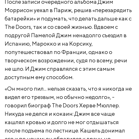
После записи очередного альбома Джим
Моррисон уехал в Париж, решив «перезарядить
батарейки» и подумать, что делать дальше как с
The Doors, так и со своей жизнью. Вдвоем с
подругой Памелой Джим ненадолго съездил в
Испанию, Марокко и на Корсику,
попутешествовал по Франции, однако о
творческом возрождении, судя по всему, речи
не шло. И Джим справлялся с этим самым
доступным ему способом.
«Он много пил... нельзя сказать, что я никогда не
видел его трезвым, но обычно недолго», -
говорил биограф The Doors Херве Мюллер.
Никуда не делся и кокаин: Джим все чаще
кашлял кровью и долго не мог отдышаться
после подъема по лестнице. Кашель донимал
его и по ночам: он обратился к врачу, но