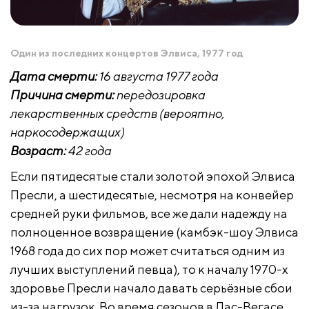
Один из последних концертов Элвиса, 1977 год
Дата смерти:
16 августа 1977 года
Причина смерти:
передозировка
лекарственных средств (вероятно,
наркосодержащих)
Возраст:
42 года
Если пятидесятые стали золотой эпохой Элвиса
Пресли, а шестидесятые, несмотря на конвейер
средней руки фильмов, все же дали надежду на
полноценное возвращение (камбэк-шоу Элвиса
1968 года до сих пор может считаться одним из
лучших выступлений певца), то к началу 1970-х
здоровье Пресли начало давать серьёзные сбои
из-за нагрузок. Во время сезонов в Лас-Вегасе