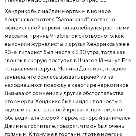
Хендрикс был найден мертвым в номере
лондонского отеля “Samarkand”: согласно
официальной версии, он захлебнулся рвотными
массами, приняв 9 таблеток снотворного: как
выяснили журналисты и друзья Хендрикса уже в
90-е, гитарист был мертв к 5:30 утра, тогда как
звонок в скорую поступил в 11 часов 18 минут. Его
тогдашняя подруга, Моника Данеман, позднее
заявила, что боялась вызвать врачей из-за
находившихся повсюду в квартире наркотиков.
Вызывают сомнения и другие обстоятельства
его смерти: Хендрикс был найден полностью
одетым на застеленной кровати, притом, что
оба водителя скорой и врач, который занимался
Джими в госпитале, говорят, что он был очень
грязным. К тому же в гортани, глотке и легких