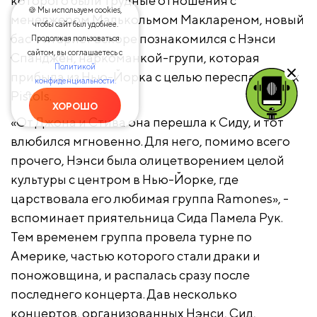
которого были трудные отношения с
🍪 Мы используем cookies,
менеджером Малькольмом Маклареном, новый
чтобы сайт был удобнее.
бас-гитарист вскоре познакомился с Нэнси
Продолжая пользоваться
сайтом, вы соглашаетесь с
Спанджен, наркоманкой-групи, которая
Политикой
прибыла из Нью-Йорка с целью переспать с Sex
конфиденциальности.
Pistols.
ХОРОШО
«От Джона и Стива она перешла к Сиду, и тот
влюбился мгновенно. Для него, помимо всего
прочего, Нэнси была олицетворением целой
культуры с центром в Нью-Йорке, где
царствовала его любимая группа Ramones», -
вспоминает приятельница Сида Памела Рук.
Тем временем группа провела турне по
Америке, частью которого стали драки и
поножовщина, и распалась сразу после
последнего концерта. Дав несколько
концертов, организованных Нэнси, Сид,