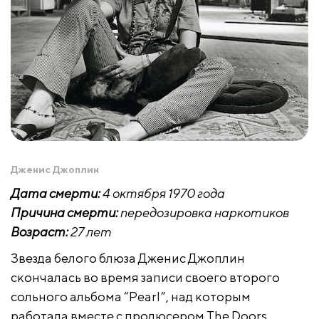
Дженис Джоплин
Дата смерти:
4 октября 1970 года
Причина смерти:
передозировка наркотиков
Возраст:
27 лет
Звезда белого блюза Дженис Джоплин
скончалась во время записи своего второго
сольного альбома “Pearl”, над которым
работала вместе с продюсером The Doors