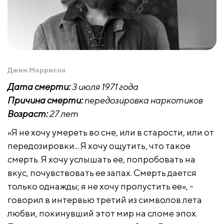
Джим Моррисон
Дата смерти:
3 июля 1971 года
Причина смерти:
передозировка наркотиков
Возраст:
27 лет
«Я не хочу умереть во сне, или в старости, или от
передозировки... Я хочу ощутить, что такое
смерть. Я хочу услышать ее, попробовать на
вкус, почувствовать ее запах. Смерть дается
только однажды; я не хочу пропустить ее», -
говорил в интервью третий из символов лета
любви, покинувший этот мир на сломе эпох.