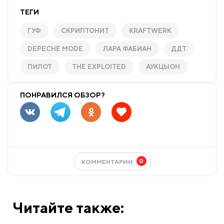
ТЕГИ
ГУФ
СКРИПТОНИТ
KRAFTWERK
DEPECHE MODE
ЛАРА ФАБИАН
ДДТ
ПИЛОТ
THE EXPLOITED
АУКЦЫОН
ПОНРАВИЛСЯ ОБЗОР?
0
КОММЕНТАРИИ
Читайте также: