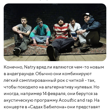
Конечно, Natry вряд ли являются чем-то новым
в андеграунде. Обычно они комбинируют
лёгкий сэмплированный рок с читкой - так,
чтобы походило на альтернативу нулевых. Но
иногда, например 14 февраля, они берутся за
акустическую программу Acoustic and rap. На
концерте в «Садах Бабилона» они представят