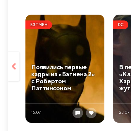
БЭТМЕН
DC
Появились первые
В п
кадры из «Бэтмена 2»
«Кл
с Робертом
Хар
Паттинсоном
жут
16.07
23.07