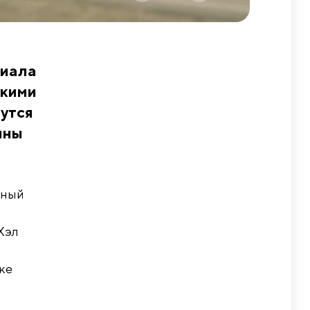
риала
кими
утся
ины
рный
Хэл
ке