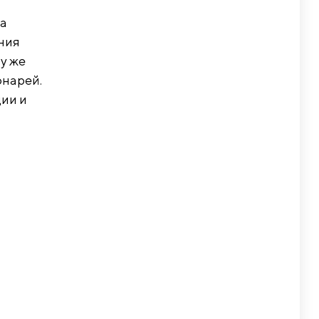
ба
ния
му же
онарей.
ции и