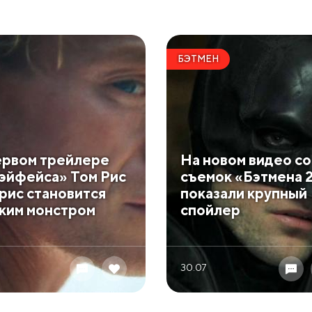
БЭТМЕН
ервом трейлере
На новом видео со
эйфейса» Том Рис
съемок «Бэтмена 
рис становится
показали крупный
ким монстром
спойлер
30.07