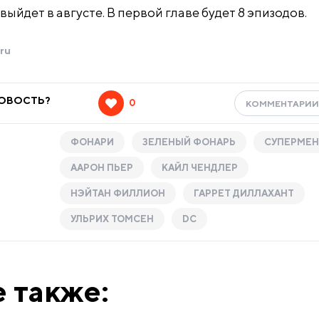
ыйдет в августе. В первой главе будет 8 эпизодов.
ru
НОВОСТЬ?
0
КОММЕНТАРИ
ФОНАРИ
ЗЕЛЕНЫЙ ФОНАРЬ
СУПЕРМЕН
ААРОН ПЬЕР
КАЙЛ ЧЕНДЛЕР
НЭЙТАН ФИЛЛИОН
ГАРРЕТ ДИЛЛАХАНТ
УЛЬРИХ ТОМСЕН
DC
 также: