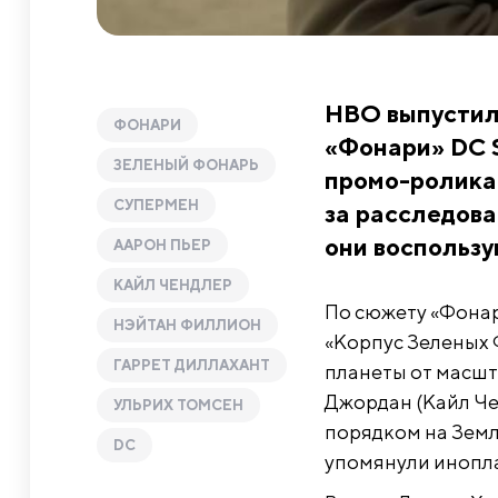
HBO выпустил
ФОНАРИ
«Фонари» DC S
ЗЕЛЕНЫЙ ФОНАРЬ
промо-ролика
СУПЕРМЕН
за расследова
они воспользу
ААРОН ПЬЕР
КАЙЛ ЧЕНДЛЕР
По сюжету «Фонар
НЭЙТАН ФИЛЛИОН
«Корпус Зеленых 
ГАРРЕТ ДИЛЛАХАНТ
планеты от масшт
Джордан (Кайл Че
УЛЬРИХ ТОМСЕН
порядком на Земле
DC
упомянули инопла