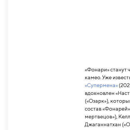
«Фонари» станут 
камео. Уже извест
«Супермена»
(202
вдохновлен «Насто
(«Озарк»), котор
состав «Фонарей»
мертвецов»), Келл
Джаганнатхан («О