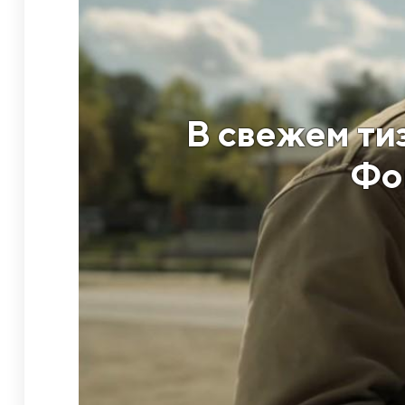
В свежем ти
Фо