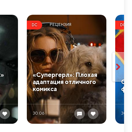
РЕЦЕНЗИЯ
DC
DC
2»
​«Супергерл»: Плохая
адаптация отличного
​Об
комикса
фил
30.06
30.0