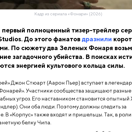
Кадр из сериала «Фонари» (2026)
 первый полноценный тизер-трейлер се
tudios. До этого фанатов
дразнили
корот
ми. По сюжету два Зеленых Фонаря возьм
ние загадочного убийства. В поисках ист
ются энергией культового кольца силы.
ей» Джон Стюарт (Аарон Пьер) вступает в легенда
Фонарей». Участники сообщества защищают разные
абных угроз. Его наставником становится опытный 
ндлер). Они оба люди. Поэтому должны следить за
. В «Корпус» также входят и пришельцы. Так, в роли
нетную белку Чипа.