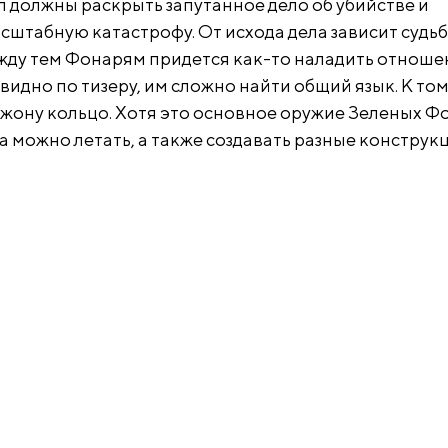
л должны раскрыть запутанное дело об убийстве и
сштабную катастрофу. От исхода дела зависит судь
жду тем Фонарям придется как-то наладить отноше
к видно по тизеру, им сложно найти общий язык. К то
Джону кольцо. Хотя это основное оружие Зеленых Ф
 можно летать, а также создавать разные конструк