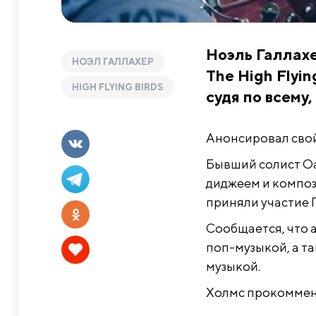
Ноэль Галлахе
НОЭЛ ГАЛЛАХЕР
The High Flyin
HIGH FLYING BIRDS
судя по всему
Анонсировал свой
Бывший солист Oas
диджеем и композ
приняли участие 
Сообщается, что 
поп-музыкой, а т
музыкой.
Холмс прокоммен