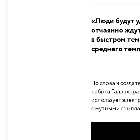
«Люди будут у
отчаянно ждут
в быстром тем
среднего темпа
По словам создат
работа Галлахера
использует элект
с мутными сэмпла