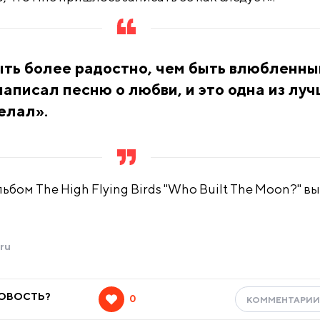
ть более радостно, чем быть влюбленны
 написал песню о любви, и это одна из лу
делал».
льбом The High Flying Birds "Who Built The Moon?" в
ru
НОВОСТЬ?
0
КОММЕНТАРИ