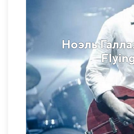
Ноэль Галла
Flyin