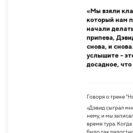
«Мы взяли кла
который нам п
начали делать
припева, Дэвид
снова, и снова
услышите - эт
досадное, что
Говоря о треке "H
«Дэвид сыграл мн
нему, и мы записа
время тура. Когда
было так радостно