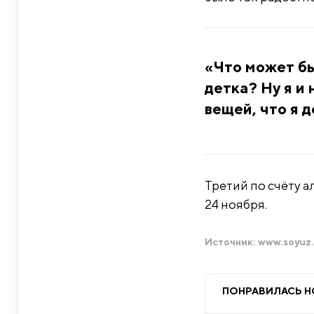
«Что может бы
детка? Ну я и
вещей, что я 
Третий по счёту а
24 ноября.
Источник:
www.soyuz.
ПОНРАВИЛАСЬ 