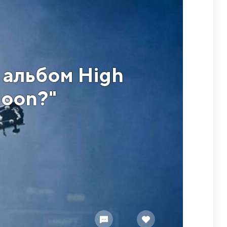
 альбом High
Moon?"
.