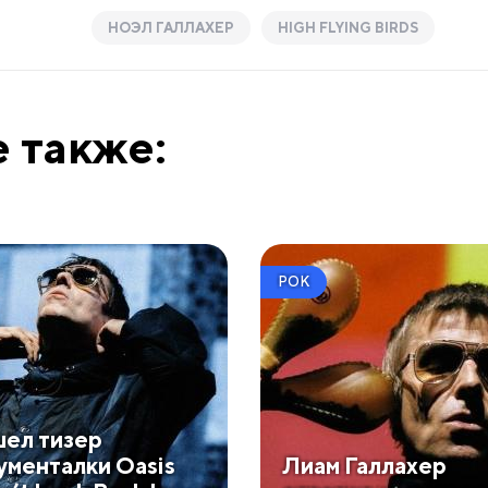
НОЭЛ ГАЛЛАХЕР
HIGH FLYING BIRDS
 также:
РОК
ел тизер
ументалки Oasis
Лиам Галлахер