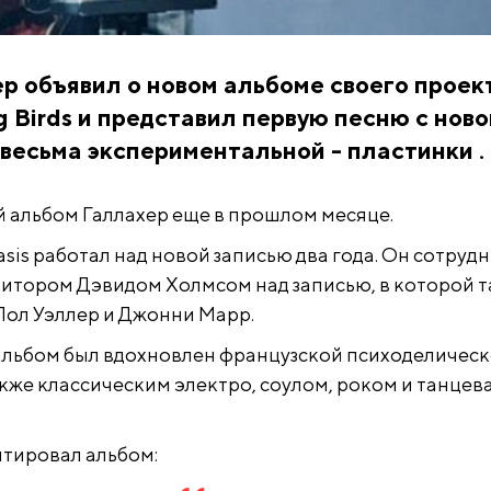
р объявил о новом альбоме своего проек
g Birds и представил первую песню с ново
, весьма экспериментальной - пластинки .
 альбом Галлахер еще в прошлом месяце.
is работал над новой записью два года. Он сотрудн
итором Дэвидом Холмсом над записью, в которой 
Пол Уэллер и Джонни Марр.
альбом был вдохновлен французской психоделичес
акже классическим электро, соулом, роком и танцев
тировал альбом: