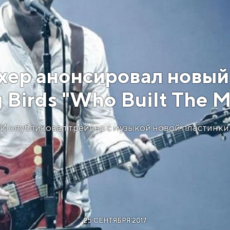
хер анонсировал новый
g Birds "Who Built The 
И опубликовал трейлер с музыкой новой пластинки
25 СЕНТЯБРЯ 2017