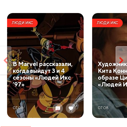
ЛЮДИ ИКС
ЛЮДИ ИКС
В Marvel рассказали,
Художник
когда выйдут 3 и 4
Кита Конн
сезоны «Людей Икс
образе Ци
’97»
«Людей И
07.08
07.08