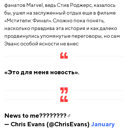
фанатов Marvel, ведь Стив Роджерс, казалось
бы, ушел на заслуженный отдых еще в фильме
«Мстители: Финал». Сложно пока понять,
насколько правдива эта история и как далеко
продвинулись упомянутые переговоры, но сам
Эванс особой ясности не внес:
«Это для меня новость».
News to me????????‍♂️
— Chris Evans (@ChrisEvans)
January