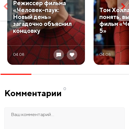
Режиссер фильма
«Человек-паук:
Том Холла
Новый день»
понять, в
загадочно объяснил
фильм «Ч
концовку
5»
04.08
04.08
0
Комментарии