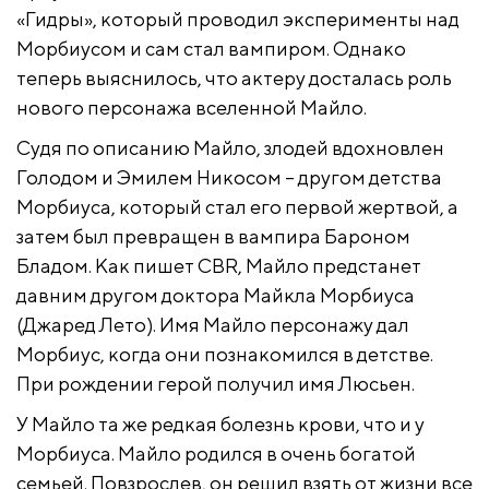
«Гидры», который проводил эксперименты над
Морбиусом и сам стал вампиром. Однако
теперь выяснилось, что актеру досталась роль
нового персонажа вселенной Майло.
Судя по описанию Майло, злодей вдохновлен
Голодом и Эмилем Никосом – другом детства
Морбиуса, который стал его первой жертвой, а
затем был превращен в вампира Бароном
Бладом. Как пишет CBR, Майло предстанет
давним другом доктора Майкла Морбиуса
(Джаред Лето). Имя Майло персонажу дал
Морбиус, когда они познакомился в детстве.
При рождении герой получил имя Люсьен.
У Майло та же редкая болезнь крови, что и у
Морбиуса. Майло родился в очень богатой
семьей. Повзрослев, он решил взять от жизни все