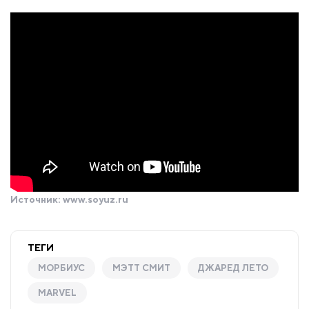
Источник:
www.soyuz.ru
ТЕГИ
МОРБИУС
МЭТТ СМИТ
ДЖАРЕД ЛЕТО
MARVEL