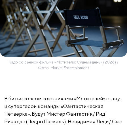
Кадр со съемок фильма «Мстители: Судный день» (2026) /
Фото: Marvel Entertainment
В битве со злом союзниками «Мстителей» станут
и супергерои команды «Фантастическая
Четверка». Будут Мистер Фантастик/ Рид
Ричардс (Педро Паскаль), Невидимая Леди/ Сью