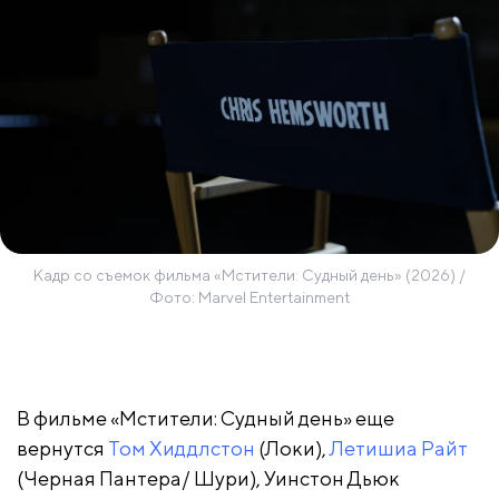
Кадр со съемок фильма «Мстители: Судный день» (2026) /
Фото: Marvel Entertainment
В фильме «Мстители: Судный день» еще
вернутся
Том Хиддлстон
(Локи),
Летишиа Райт
(Черная Пантера/ Шури), Уинстон Дьюк