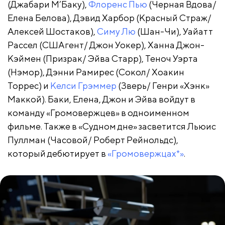
(Джабари М’Баку),
Флоренс Пью
(Черная Вдова/
Елена Белова), Дэвид Харбор (Красный Страж/
Алексей Шостаков),
Симу Лю
(Шан-Чи), Уайатт
Рассел (СШАгент/ Джон Уокер), Ханна Джон-
Кэймен (Призрак/ Эйва Старр), Теноч Уэрта
(Нэмор), Дэнни Рамирес (Сокол/ Хоакин
Торрес) и
Келси Грэммер
(Зверь/ Генри «Хэнк»
Маккой). Баки, Елена, Джон и Эйва войдут в
команду «Громовержцев» в одноименном
фильме. Также в «Судном дне» засветится Льюис
Пуллман (Часовой/ Роберт Рейнольдс),
который дебютирует в
«Громовержцах*»
.