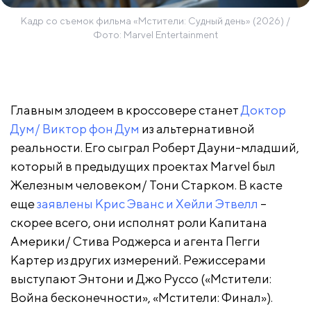
Кадр со съемок фильма «Мстители: Судный день» (2026) /
Фото: Marvel Entertainment
Главным злодеем в кроссовере станет
Доктор
Дум/ Виктор фон Дум
из альтернативной
реальности. Его сыграл Роберт Дауни-младший,
который в предыдущих проектах Marvel был
Железным человеком/ Тони Старком. В касте
еще
заявлены Крис Эванс и Хейли Этвелл
–
скорее всего, они исполнят роли Капитана
Америки/ Стива Роджерса и агента Пегги
Картер из других измерений. Режиссерами
выступают Энтони и Джо Руссо («Мстители:
Война бесконечности», «Мстители: Финал»).