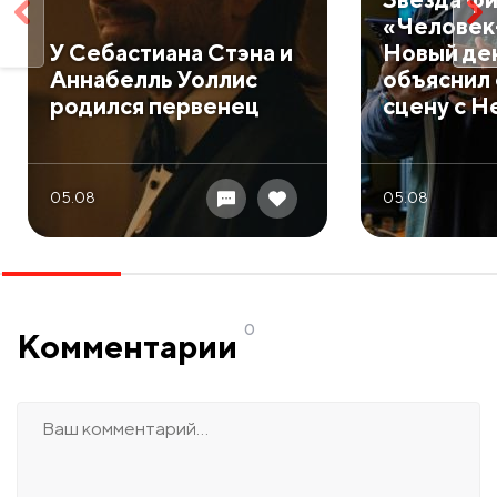
«Человек
У Себастиана Стэна и
Новый де
Аннабелль Уоллис
объяснил
родился первенец
сцену с Н
05.08
05.08
0
Комментарии