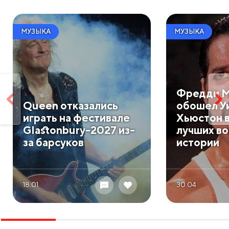
МУЗЫКА
МУЗЫКА
Фредди 
Queen отказались
обошел У
играть на фестивале
Хьюстон в
Glastonbury-2027 из-
лучших во
за барсуков
истории
18.01
30.04