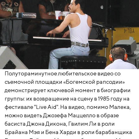
Полутораминутное любительское видео со
съемочной площадки «Богемской рапсодии»
демонстрирует ключевой момент в биографии
группы: их возвращение на сцену в 1985 году на
фестивале "Live Aid". На видео, помимо Малека,
можно видеть Джозефа Маццелло в образе
басиста Джона Дикона, Гвилим Ли в роли
Брайана Мэя и Бена Харди в роли барабанщика