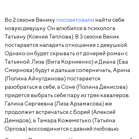
Во 2 сезоне Венику
посоветовали
найти себе
новую девушку. Он влюбился в психолога
Татьяну (Ксения Теплова). В 3 сезоне Веник
постарается наладить отношения с девушкой.
Однако он будет скрывать от дочерей роман с
Татьяной. Лиза (Вита Корниенко) и Диана (Ева
Смирнова) будут и дальше соперничать, Арина
(Полина Айнутдинова) постарается
разобраться в себе, а Соне (Полина Денисова)
придется выбрать себе пару из трех кавалеров.
Галина Сергеевна (Лиза Арзамасова) же
продолжит встречаться с Борей (Алексей
Демидов), а Тамара Кожемятько (Татьяна
Орлова) воссоединится с давней любовью.