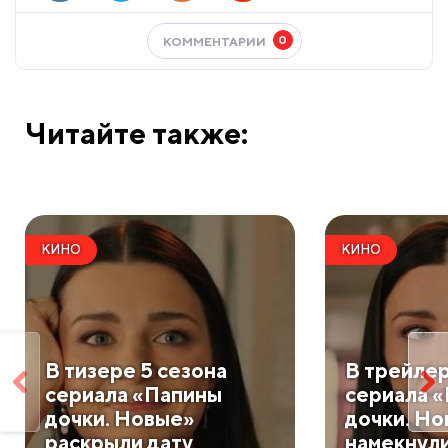
0
КОММЕНТАРИИ
Читайте также:
КИНО
КИНО
В тизере 5 сезона
В трейлер
сериала «Папины
сериала 
дочки. Новые»
дочки. Н
раскрыли дату
намекнули