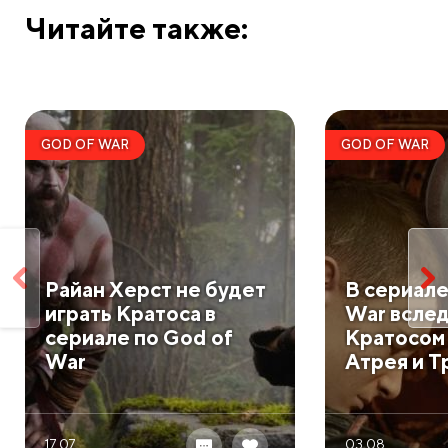
Читайте также:
GOD OF WAR
GOD OF WAR
Райан Херст не будет
В сериале
играть Кратоса в
War вслед
сериале по God of
Кратосом
War
Атрея и Т
17.07
03.08