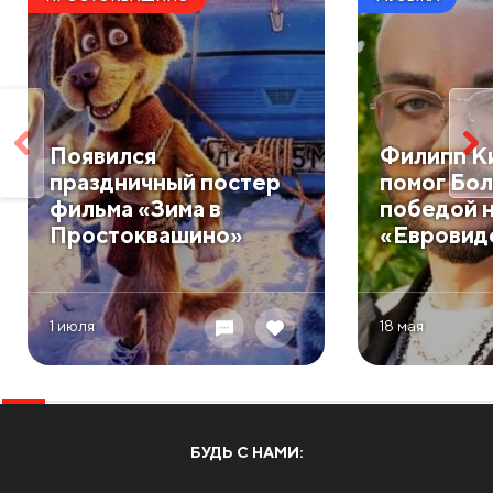
Появился
Филипп К
праздничный постер
помог Бол
фильма «Зима в
победой 
Простоквашино»
«Евровид
1 июля
18 мая
БУДЬ С НАМИ: