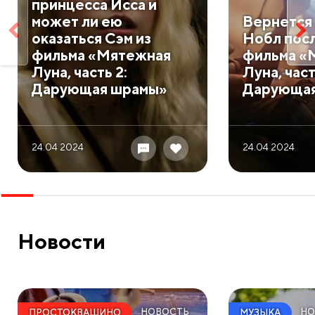
принцесса Исса и
может ли ею
Вернется 
оказаться Сэм из
Нобл пос
фильма «Мятежная
фильма «
Луна, часть 2:
Луна, част
Дарующая шрамы»
Дарующая
24.04 2024
24.04 2024
Новости
НОВОСТЬ
НО
ПРОСТОКВАШИНО
МУЗЫКА