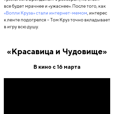
все будет мрачнее и «ужаснее». После того, как
«Вопли Круза» стали интернет-мемом
, интерес
к ленте подогрелся – Том Круз точно вкладывает
в игру всю душу.
«Красавица и Чудовище»
В кино с 16 марта