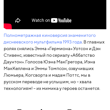
Полнометражная киноверсия знаменитого
диснеевского мультфильма 1993 года
. В главных
ролях снялись Эмма «Гермиона» Уотсон и Дэн
Стивенс, известный по сериалу «Аббатство
Даунтон». Голосов Юэна МакГрегора, Иэна
МакКеллена и Эммы Томпсон, озвучивших
Люмьера, Когсворта и мадам Поттс, мы в
русском переводе не услышим, но – хвала
технологиям! – их мимика у героев останется.