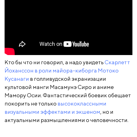
Кто бы что ни говорил, а надо увидеть
Скарлетт
Йоханссон в роли майора-киборга Мотоко
Кусанаги
в голливудской экранизации
культовой манги Масамунэ Сиро и аниме
Мамору Осии. Фантастический боевик обещает
покорить не только
высококлассными
визуальными эффектами и экшеном
, но и
актуальными размышлениями о человечности.