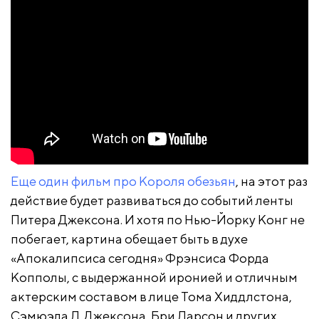
Еще один фильм про Короля обезьян
, на этот раз
действие будет развиваться до событий ленты
Питера Джексона. И хотя по Нью-Йорку Конг не
побегает, картина обещает быть в духе
«Апокалипсиса сегодня» Фрэнсиса Форда
Копполы, с выдержанной иронией и отличным
актерским составом в лице Тома Хиддлстона,
Сэмюэла Л. Джексона, Бри Ларсон и других.