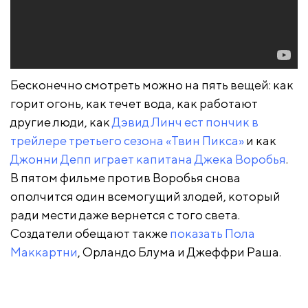
Бесконечно смотреть можно на пять вещей: как
горит огонь, как течет вода, как работают
другие люди, как
Дэвид Линч ест пончик в
трейлере третьего сезона «Твин Пикса»
и как
Джонни Депп играет капитана Джека Воробья
.
В пятом фильме против Воробья снова
ополчится один всемогущий злодей, который
ради мести даже вернется с того света.
Создатели обещают также
показать Пола
Маккартни
, Орландо Блума и Джеффри Раша.