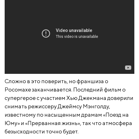
Сложно в это поверить, но франшиза о
Росомахе заканчивается. Последний фильм о
супергерое с участием Хью Джекмана доверили
снимать режиссеру Джеймсу Мэнголду,
известному по насыщенным драмам «Поезд на
Юму» и «Прерванная жизнь», так что атмосфера
безысходности точно будет.