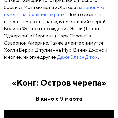
Сиквел комедийного приключенческого
боевика Мэттью Вона 2015 года
наконец-то
выйдет на большие экраны
! Пока о сюжете
известно мало, но нас ждут «оживший» герой
Колина Ферта и похождения Эггси (Тэрон
Эджертон) и Мерлина (Марк Стронг) в
Северной Америке. Также в ленте снимутся
Холли Берри, Джулианна Мур, Винни Джонс и
многие, многие другие.
Даже Элтон Джон
.
«Конг: Остров черепа»
В кино с 9 марта