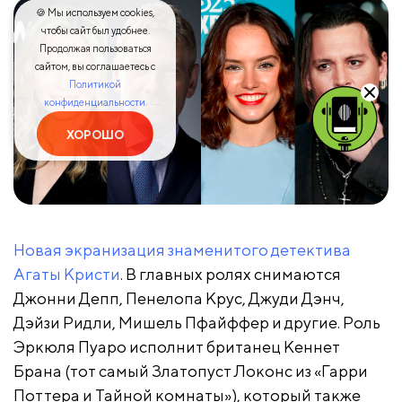
🍪 Мы используем cookies,
чтобы сайт был удобнее.
Продолжая пользоваться
сайтом, вы соглашаетесь с
Политикой
конфиденциальности.
ХОРОШО
Новая экранизация знаменитого детектива
Агаты Кристи
. В главных ролях снимаются
Джонни Депп, Пенелопа Крус, Джуди Дэнч,
Дэйзи Ридли, Мишель Пфайффер и другие. Роль
Эркюля Пуаро исполнит британец Кеннет
Брана (тот самый Златопуст Локонс из «Гарри
Поттера и Тайной комнаты»), который также