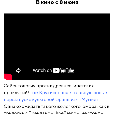
В кино с 8 июня
Сайентология против древнеегипетских
проклятий!
Том Круз исполняет главную роль в
перезапуске культовой франшизы «Мумия»
.
Однако ожидать такого же легкого юмора, как в
трилогии с Бренданом Фрейзером, не стоит –