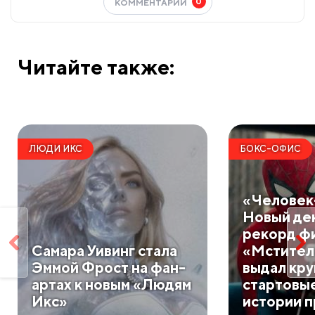
0
КОММЕНТАРИИ
Читайте также:
ЛЮДИ ИКС
БОКС-ОФИС
«Человек
Новый де
рекорд ф
Самара Уивинг стала
«Мстители
Эммой Фрост на фан-
выдал кр
артах к новым «Людям
стартовые
Икс»
истории п